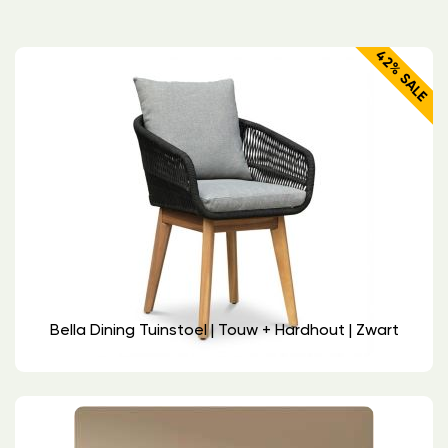
42% SALE
Bella Dining Tuinstoel | Touw + Hardhout | Zwart