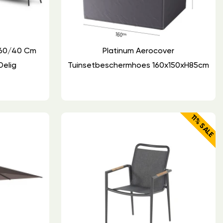
 60/40 Cm
Platinum Aerocover
Delig
Tuinsetbeschermhoes 160x150xH85cm
11% SALE