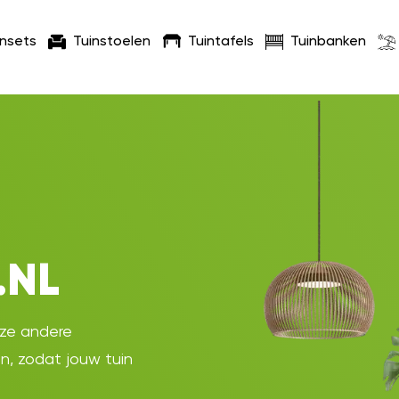
insets
Tuinstoelen
Tuintafels
Tuinbanken
.NL
oze andere
en, zodat jouw tuin