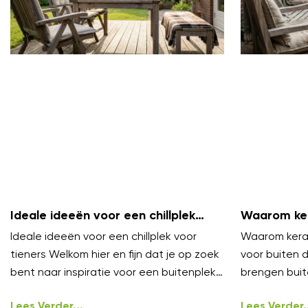
Ideale ideeën voor een chillplek
Waarom ker
voor tieners
zijn voor b
Ideale ideeën voor een chillplek voor
Waarom keram
tieners Welkom hier en fijn dat je op zoek
voor buiten 
bent naar inspiratie voor een buitenplek
brengen buit
waar tieners echt willen
niveau. Ze vo
Lees Verder...
onder
Lees Verder..