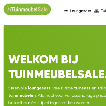
Loungesets
Tu
WELKOM BIJ
TUINMEUBELSALE
Sfeervolle
, veelzijdige
en tall
loungesets
tuinsets
. Allemaal voor verrassend lage prijz
tuinmeubelen
betaalbaar én stijlvol ingericht kan worden.