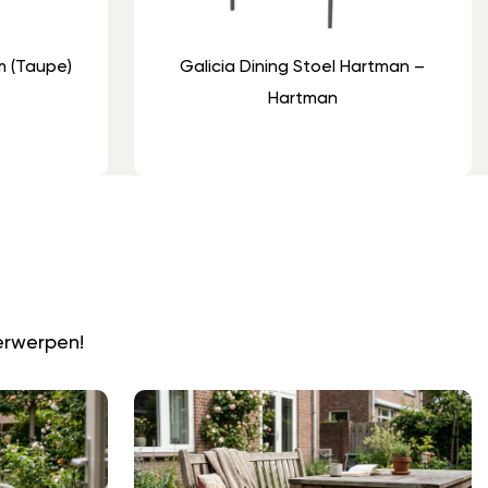
m (Taupe)
Galicia Dining Stoel Hartman –
Hartman
N
erwerpen!