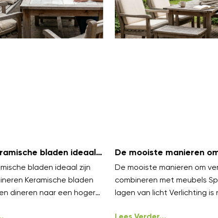
amische bladen ideaal
De mooiste manieren om 
uiten dineren
te combineren met meu
ische bladen ideaal zijn
De mooiste manieren om verl
dineren Keramische bladen
combineren met meubels Sp
en dineren naar een hoger
lagen van licht Verlichting is 
elen luxe aan en blijven koel
styling, het werkt het best i
.
Lees Verder...