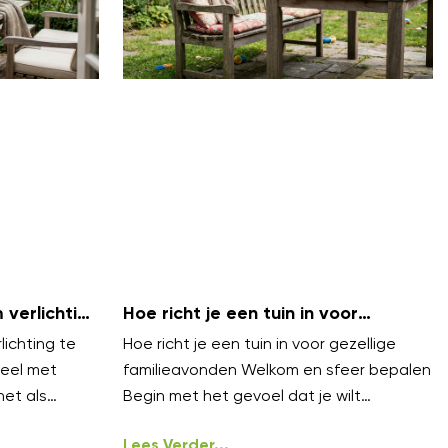
verlichting
Hoe richt je een tuin in voor
bels
gezellige familieavonden?
ichting te
Hoe richt je een tuin in voor gezellige
eel met
familieavonden Welkom en sfeer bepalen
net als
Begin met het gevoel dat je wilt
n lagen.
oproepen gezellig, warm en
ongedwongen
Lees Verder...