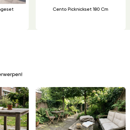
ungeset
Cento Picknickset 180 Cm
N
erwerpen!