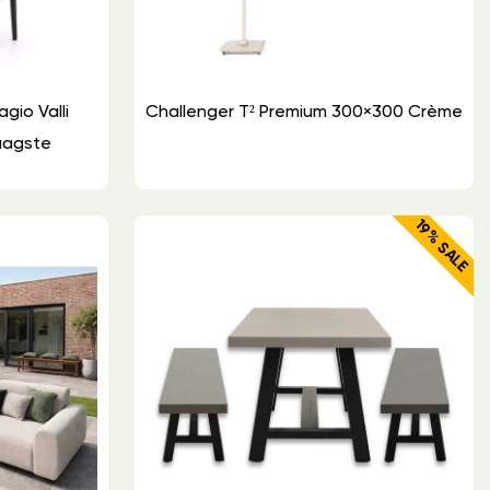
agio Valli
Challenger T² Premium 300×300 Crème
aagste
19% SALE