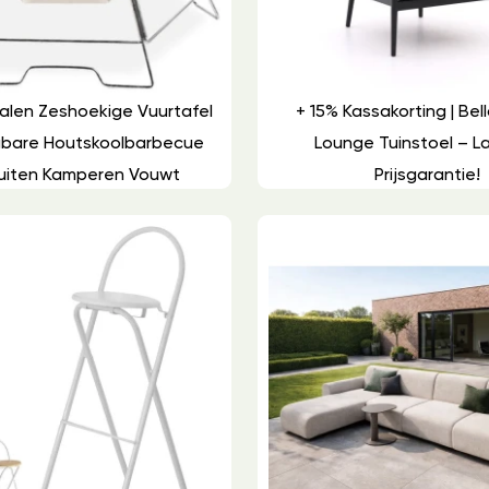
talen Zeshoekige Vuurtafel
+ 15% Kassakorting | Bell
gbare Houtskoolbarbecue
Lounge Tuinstoel – L
uiten Kamperen Vouwt
Prijsgarantie!