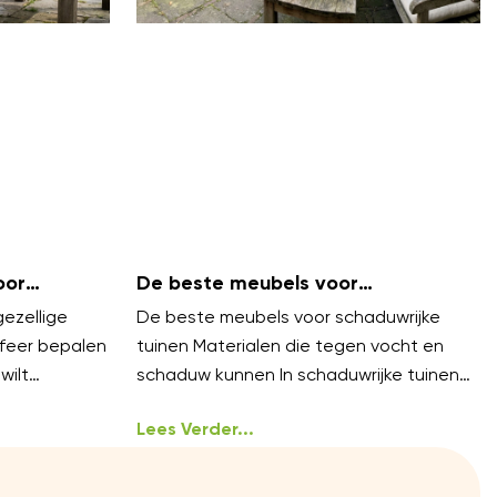
oor
De beste meubels voor
?
schaduwrijke tuinen
gezellige
De beste meubels voor schaduwrijke
feer bepalen
tuinen Materialen die tegen vocht en
wilt
schaduw kunnen In schaduwrijke tuinen
zijn vocht en mos veelvoorkomende
uitdagingen. Kies meubels van
Lees Verder...