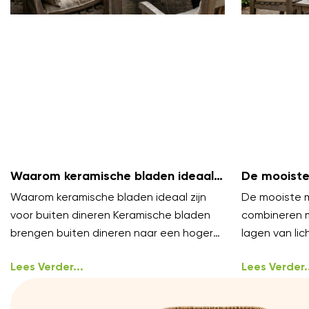
Waarom keramische bladen ideaal
De mooiste
zijn voor buiten dineren
te combine
Waarom keramische bladen ideaal zijn
De mooiste m
voor buiten dineren Keramische bladen
combineren 
brengen buiten dineren naar een hoger
lagen van lich
niveau. Ze voelen luxe aan en blijven koel
styling, het 
onder
Lees Verder...
Lees Verder..