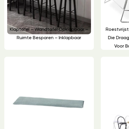
Klaptafel – Wandtafel Opklapbaar –
Roestvrijs
Ruimte Besparen – Inklapbaar
Die Draa
Voor B