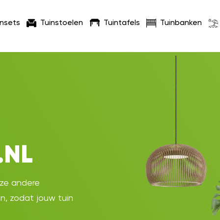
insets
Tuinstoelen
Tuintafels
Tuinbanken
.NL
oze andere
en, zodat jouw tuin