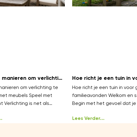
 manieren om verlichting
Hoe richt je een tuin in v
ren met meubels
gezellige familieavonden
anieren om verlichting te
Hoe richt je een tuin in voor 
met meubels Speel met
familieavonden Welkom en s
t Verlichting is net als
Begin met het gevoel dat je 
werkt het best in lagen.
oproepen gezellig, warm en
.
ongedwongen
Lees Verder...