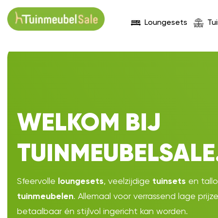
Loungesets
Tu
WELKOM BIJ
TUINMEUBELSALE
Sfeervolle
, veelzijdige
en tall
loungesets
tuinsets
. Allemaal voor verrassend lage prijz
tuinmeubelen
betaalbaar én stijlvol ingericht kan worden.