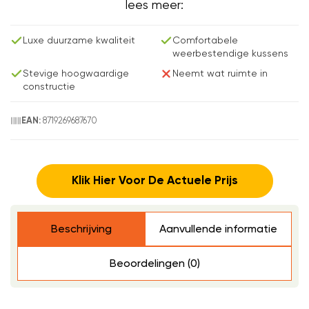
lees meer:
Luxe duurzame kwaliteit
Comfortabele
weerbestendige kussens
Stevige hoogwaardige
Neemt wat ruimte in
constructie
8719269687670
EAN:
Klik Hier Voor De Actuele Prijs
Beschrijving
Aanvullende informatie
Beoordelingen (0)