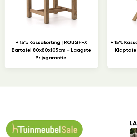
+ 15% Kassakorting | ROUGH-X
+ 15% Kass
Bartafel 80x80x105cm – Laagste
Klaptafe
Prijsgarantie!
LA