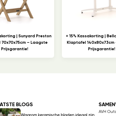
akorting | Sunyard Preston
+ 15% Kassakorting | Bel
l 70x70x75cm – Laagste
Klaptafel 140x80x73cm
Prijsgarantie!
Prijsgarantie!
ATSTE BLOGS
SAMEN
AVH Out
Waarom keramische bladen ideaal zijn