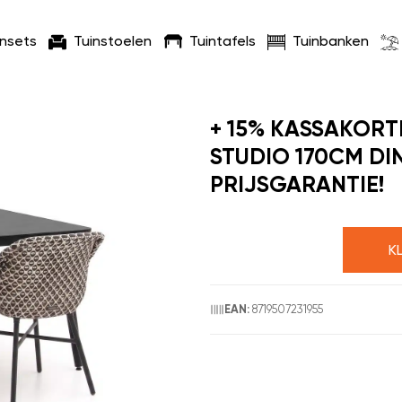
insets
Tuinstoelen
Tuintafels
Tuinbanken
+ 15% KASSAKORT
STUDIO 170CM DI
PRIJSGARANTIE!
K
8719507231955
EAN: