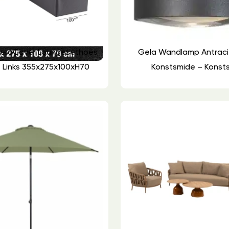
AeroCover Loungesethoes
Gela Wandlamp Antraci
 Links 355x275x100xH70
Konstsmide – Konst