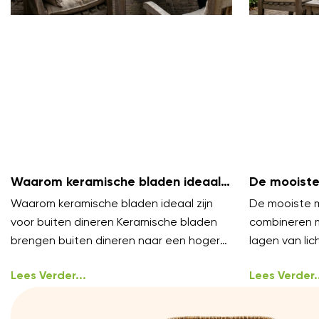
Waarom keramische bladen ideaal
De mooiste
zijn voor buiten dineren
te combine
Waarom keramische bladen ideaal zijn
De mooiste m
voor buiten dineren Keramische bladen
combineren 
brengen buiten dineren naar een hoger
lagen van lich
niveau. Ze voelen luxe aan en blijven koel
styling, het 
onder
Lees Verder...
Lees Verder..