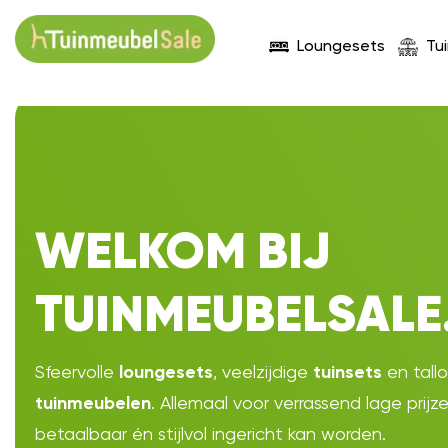
Loungesets
Tu
WELKOM BIJ
TUINMEUBELSALE
Sfeervolle
, veelzijdige
en tall
loungesets
tuinsets
. Allemaal voor verrassend lage prijz
tuinmeubelen
betaalbaar én stijlvol ingericht kan worden.