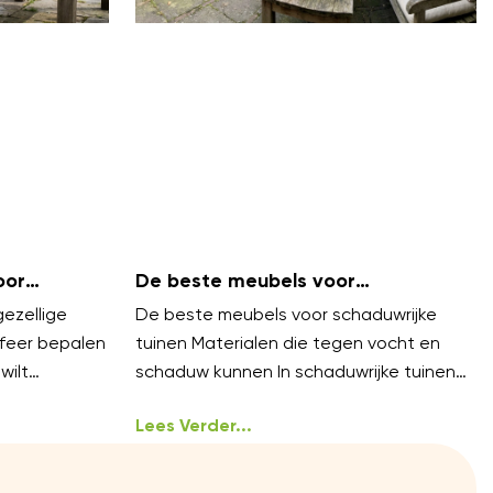
oor
De beste meubels voor
?
schaduwrijke tuinen
gezellige
De beste meubels voor schaduwrijke
feer bepalen
tuinen Materialen die tegen vocht en
wilt
schaduw kunnen In schaduwrijke tuinen
zijn vocht en mos veelvoorkomende
uitdagingen. Kies meubels van
Lees Verder...