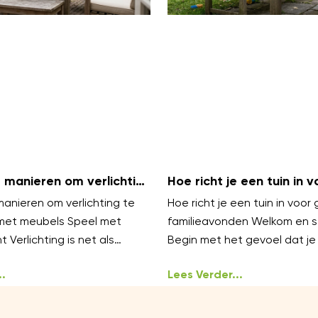
 manieren om verlichting
Hoe richt je een tuin in v
ren met meubels
gezellige familieavonden
anieren om verlichting te
Hoe richt je een tuin in voor 
met meubels Speel met
familieavonden Welkom en s
t Verlichting is net als
Begin met het gevoel dat je 
werkt het best in lagen.
oproepen gezellig, warm en
.
ongedwongen
Lees Verder...