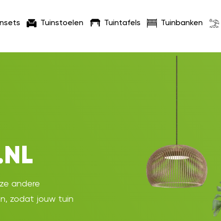
insets
Tuinstoelen
Tuintafels
Tuinbanken
.NL
oze andere
en, zodat jouw tuin