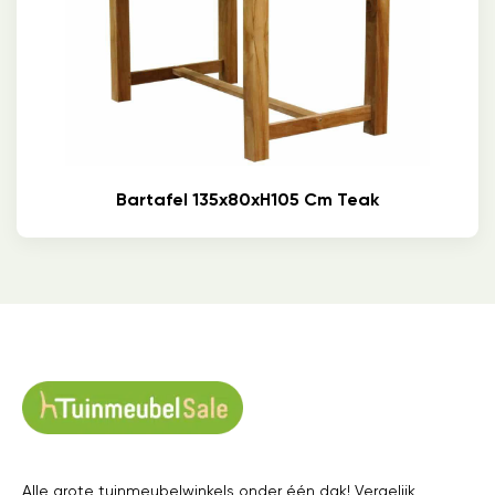
Bartafel 135x80xH105 Cm Teak
Alle grote tuinmeubelwinkels onder één dak! Vergelijk