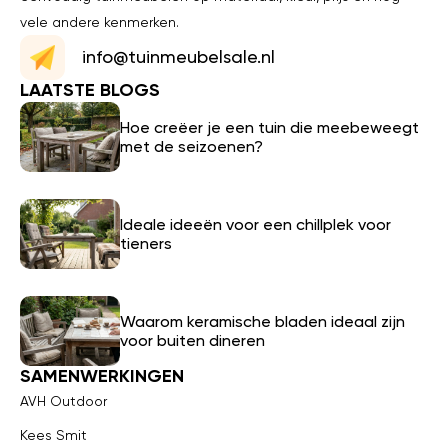
vele andere kenmerken.
info@tuinmeubelsale.nl
LAATSTE BLOGS
Hoe creëer je een tuin die meebeweegt
met de seizoenen?
Ideale ideeën voor een chillplek voor
tieners
Waarom keramische bladen ideaal zijn
voor buiten dineren
SAMENWERKINGEN
AVH Outdoor
Kees Smit