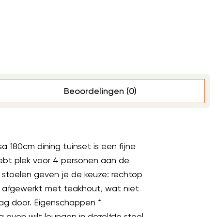
Beoordelingen (0)
 180cm dining tuinset is een fijne
 hebt plek voor 4 personen aan de
e stoelen geven je de keuze: rechtop
jn afgewerkt met teakhout, wat niet
dag door. Eigenschappen *
g even wilt loungen in dezelfde stoel.