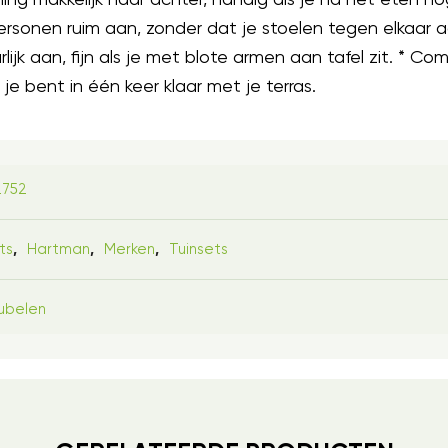
 personen ruim aan, zonder dat je stoelen tegen elkaar
jk aan, fijn als je met blote armen aan tafel zit. * Com
 je bent in één keer klaar met je terras.
2752
ts
Hartman
Merken
Tuinsets
,
,
,
ubelen