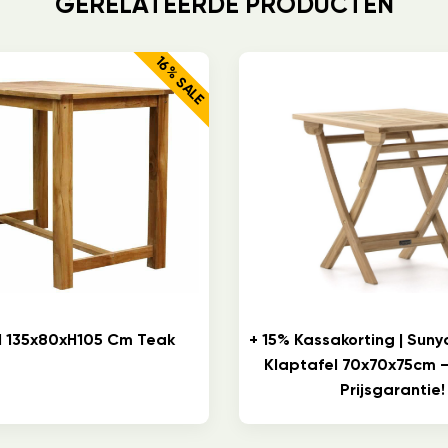
GERELATEERDE PRODUCTEN
16% SALE
l 135x80xH105 Cm Teak
+ 15% Kassakorting | Suny
Klaptafel 70x70x75cm 
Prijsgarantie!