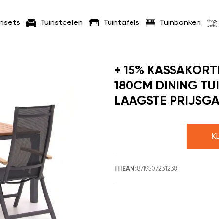
insets
Tuinstoelen
Tuintafels
Tuinbanken
+ 15% KASSAKORT
180CM DINING TU
LAAGSTE PRIJSGA
K
8719507231238
EAN: