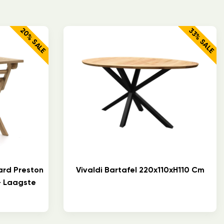
20% SALE
33% SALE
ard Preston
Vivaldi Bartafel 220x110xH110 Cm
– Laagste