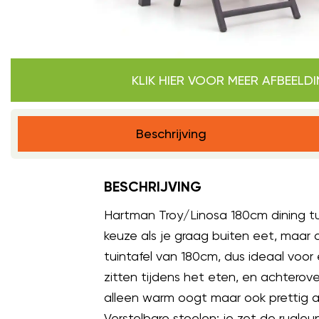
KLIK HIER VOOR MEER AFBEELD
Beschrijving
BESCHRIJVING
Hartman Troy/Linosa 180cm dining tui
keuze als je graag buiten eet, maar 
tuintafel van 180cm, dus ideaal voor
zitten tijdens het eten, en achterov
alleen warm oogt maar ook prettig a
Verstelbare stoelen: je zet de rugleu