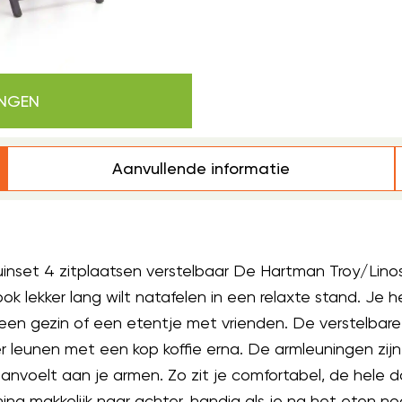
INGEN
Aanvullende informatie
nset 4 zitplaatsen verstelbaar De Hartman Troy/Linosa
ook lekker lang wilt natafelen in een relaxte stand. Je
 een gezin of een etentje met vrienden. De verstelbar
er leunen met een kop koffie erna. De armleuningen zi
anvoelt aan je armen. Zo zit je comfortabel, de hele 
ning makkelijk naar achter, handig als je na het eten no