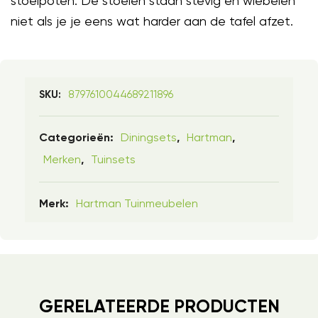
stoelpoten: De stoelen staan stevig en wiebelen
niet als je je eens wat harder aan de tafel afzet.
8797610044689211896
SKU:
Diningsets
Hartman
Categorieën:
,
,
Merken
Tuinsets
,
Hartman Tuinmeubelen
Merk:
GERELATEERDE PRODUCTEN