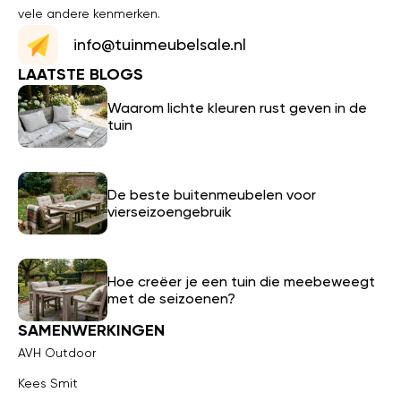
vele andere kenmerken.
info@tuinmeubelsale.nl
LAATSTE BLOGS
Waarom lichte kleuren rust geven in de
tuin
De beste buitenmeubelen voor
vierseizoengebruik
Hoe creëer je een tuin die meebeweegt
met de seizoenen?
SAMENWERKINGEN
AVH Outdoor
Kees Smit