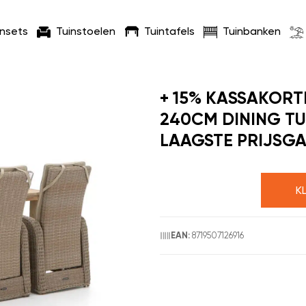
insets
Tuinstoelen
Tuintafels
Tuinbanken
+ 15% KASSAKORT
240CM DINING TU
LAAGSTE PRIJSGA
K
8719507126916
EAN: