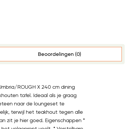
Beoordelingen (0)
o Umbria/ROUGH X 240 cm dining
houten tafel. Ideaal als je graag
meteen naar de loungeset te
ijk, terwijl het teakhout tegen alle
n zit je hier goed. Eigenschappen *
het volgepropt voelt. * Verstelbare