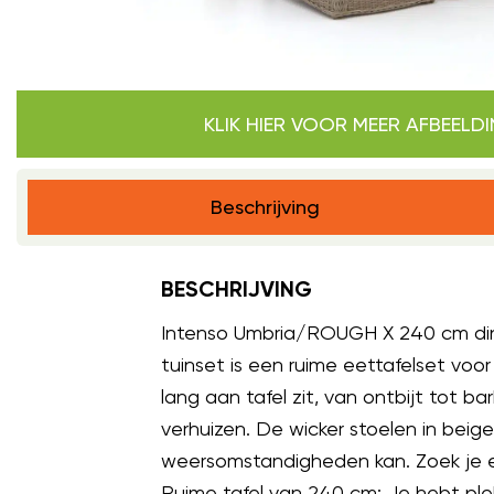
KLIK HIER VOOR MEER AFBEELD
Beschrijving
BESCHRIJVING
Intenso Umbria/ROUGH X 240 cm dini
tuinset is een ruime eettafelset voo
lang aan tafel zit, van ontbijt tot
verhuizen. De wicker stoelen in beig
weersomstandigheden kan. Zoek je ee
Ruime tafel van 240 cm: Je hebt ple