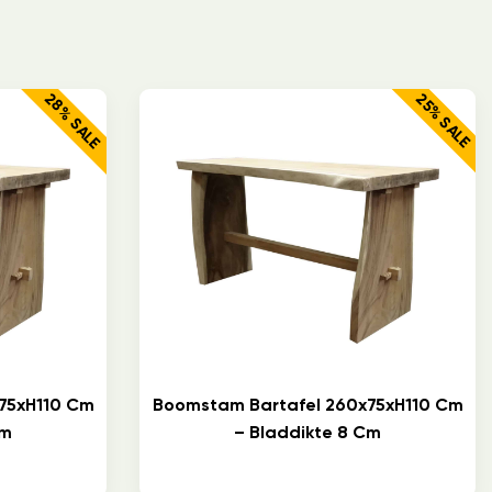
28% SALE
25% SALE
75xH110 Cm
Boomstam Bartafel 260x75xH110 Cm
Cm
– Bladdikte 8 Cm