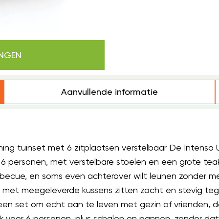
INGEN
Aanvullende informatie
ng tuinset met 6 zitplaatsen verstelbaar De Intens
r 6 personen, met verstelbare stoelen en een grote teak
 barbecue, en soms even achterover wilt leunen zonder 
e met meegeleverde kussens zitten zacht en stevig tegel
n set om echt aan te leven met gezin of vrienden, da
k voor 6 personen, plus schalen en pannen, zonder dat 