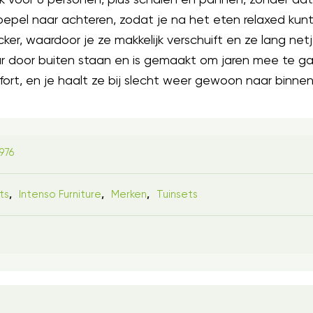
oepel naar achteren, zodat je na het eten relaxed kunt 
cker, waardoor je ze makkelijk verschuift en ze lang netj
r door buiten staan en is gemaakt om jaren mee te gaan
ort, en je haalt ze bij slecht weer gewoon naar binnen
976
ts
Intenso Furniture
Merken
Tuinsets
,
,
,