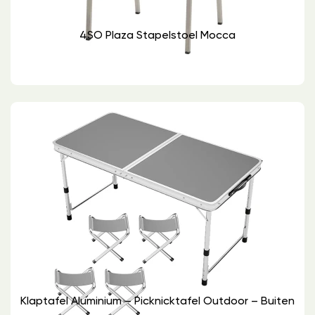
4SO Plaza Stapelstoel Mocca
Klaptafel Aluminium – Picknicktafel Outdoor – Buiten