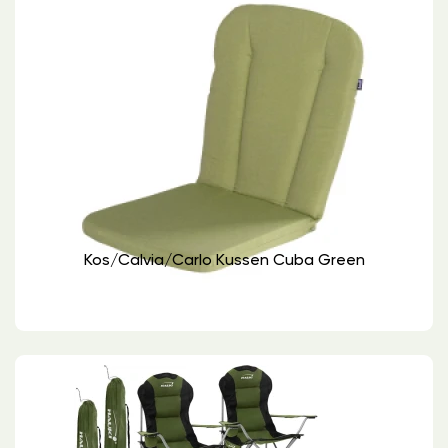
Kos/calvia/carlo Kussen Cuba Green