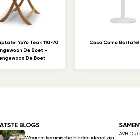
aptafel YoYo Teak 110×70
Coco Como Bartafel
engewoon De Boet –
tengewoon De Boet
ATSTE BLOGS
SAMEN
AVH Out
Waarom keramische bladen ideaal zijn