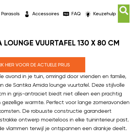
Parasols
Accessoires
FAQ
Keuzehulp
 LOUNGE VUURTAFEL 130 X 80 CM
LIK HIER VOOR DE ACTUELE PRIJS
lle avond in je tuin, omringd door vrienden en familie,
de Santika Amida lounge vuurtafel. Deze stijlvolle
cm in grijs-antraciet biedt niet alleen een prachtig
 gezellige warmte. Perfect voor lange zomeravonden
nkomsten. De robuuste constructie garandeert
strakke ontwerp moeiteloos in elke tuininterieur past.
e vlammen terwijl je ontspannen een drankje deelt.