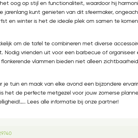
t oog op stijl en functionaliteit, waardoor hij harmoni
e jarenlang kunt genieten van dit sfeermaker, ongeacht
herfst en winter is het de ideale plek om samen te kome
elijk om de tafel te combineren met diverse accessoir
ast. Nodig vrienden uit voor een barbecue of organis
flonkerende vlammen bieden niet alleen zichtbaarhei
 je tuin en maak van elke avond een bijzondere ervari
 is het de perfecte metgezel voor jouw zomerse planne
gheid!….. Lees alle informatie bij onze partner!
29740