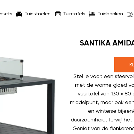
insets
Tuinstoelen
Tuintafels
Tuinbanken
SANTIKA AMIDA
K
Stel je voor: een sfeervo
met de warme gloed van 
vuurtafel van 130 x 80 
middelpunt, maar ook een
en winterse bijee
duurzaamheid, terwijl het 
Geniet van de flonkerend