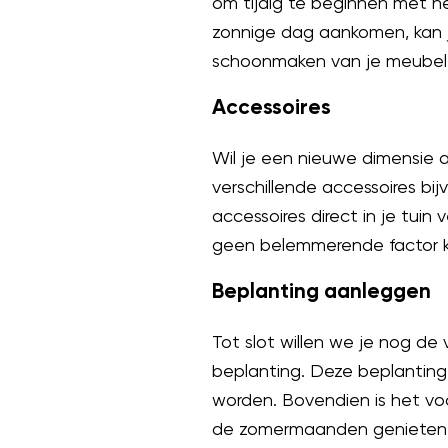
om tijdig te beginnen met h
zonnige dag aankomen, kan je
schoonmaken van je meubel
Accessoires
Wil je een nieuwe dimensie a
verschillende accessoires bi
accessoires direct in je tuin
geen belemmerende factor ka
Beplanting aanleggen
Tot slot willen we je nog d
beplanting. Deze beplanting
worden. Bovendien is het vo
de zomermaanden genieten va