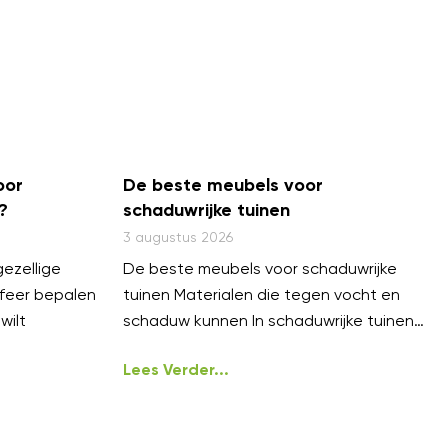
oor
De beste meubels voor
?
schaduwrijke tuinen
3 augustus 2026
gezellige
De beste meubels voor schaduwrijke
feer bepalen
tuinen Materialen die tegen vocht en
wilt
schaduw kunnen In schaduwrijke tuinen
zijn vocht en mos
Lees Verder...