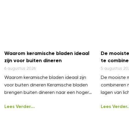
Waarom keramische bladen ideaal
De mooiste
zijn voor buiten dineren
te combine
6 augustus 2026
5 augustus 20
Waarom keramische bladen ideaal zijn
De mooiste m
voor buiten dineren Keramische bladen
combineren 
brengen buiten dineren naar een hoger
lagen van lich
niveau. Ze voelen luxe
styling, het
Lees Verder...
Lees Verder..