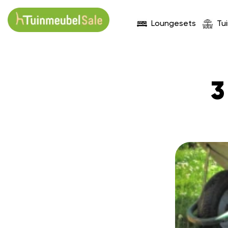
Loungesets
Tu
3