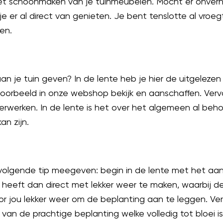
et schoonmaken van je tuinmeubelen. Mocht er onverho
 er al direct van genieten. Je bent tenslotte al vroe
en.
an je tuin geven? In de lente heb je hier de uitgelezen
jvoorbeeld in onze webshop bekijk en aanschaffen. Verv
 verwerken. In de lente is het over het algemeen al beho
n zijn.
e volgende tip meegeven: begin in de lente met het a
 heeft dan direct met lekker weer te maken, waarbij 
or jou lekker weer om de beplanting aan te leggen. Ve
n de prachtige beplanting welke volledig tot bloei i