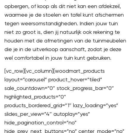
opbergen, of koop als dit niet kan een afdekzeil,
waarmee je de stoelen en tafel kunt afschermen
tegen weersomstandigheden. Indien jouw tuin
niet zo groot is, dien jij natuurlijk ook rekening te
houden met de afmetingen van de tuinmeubelen
die je in de uitverkoop aanschaft, zodat je deze
wel comfortabel in jouw tuin kunt gebruiken.
[vc_row][vc_column][woodmart_products
layout=”carousel” product_hover=”tiled”
sale_countdown=”0″ stock_progress_bar=”0″
highlighted_products=”0″
products_bordered_grid=”1″ lazy_loading=”yes”
slides_per_view=”4″ autoplay=”yes”
hide_pagination_control=”no”
hide_prev_next_buttons=”no” center_mode=”no”