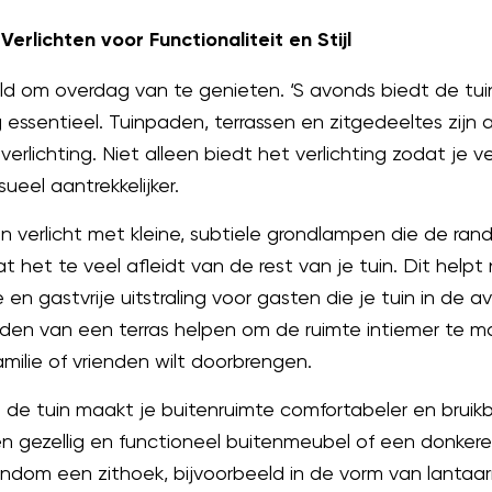
rlichten voor Functionaliteit en Stijl
eld om overdag van te genieten. ‘S avonds biedt de tui
g essentieel. Tuinpaden, terrassen en zitgedeeltes zijn
erlichting. Niet alleen biedt het verlichting zodat je 
eel aantrekkelijker.
verlicht met kleine, subtiele grondlampen die de ran
 het te veel afleidt van de rest van je tuin. Dit helpt ni
n gastvrije uitstraling voor gasten die je tuin in de
anden van een terras helpen om de ruimte intiemer te m
milie of vrienden wilt doorbrengen.
 de tuin maakt je buitenruimte comfortabeler en bruikba
n gezellig en functioneel buitenmeubel of een donkere
rondom een zithoek, bijvoorbeeld in de vorm van lant