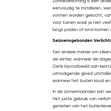
Zonneverlichting is een ander
eenvoudig te installeren, we
vormen worden gekocht, van 
voor tuinen waar je niet veel
langs paden of rond bomen e
Seizoensgebonden Verlichti
Een andere manier om sfeervo
de winter, wanneer de dagen k
Denk bijvoorbeeld aan kerstve
uitnodigende gloed uitstralen
wanneer het buiten koud en 
In de zomermaanden kan verli
Het juiste gebruik van verli
genieten van het buitenleven