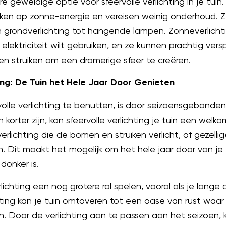
e geweldige optie voor sfeervolle verlichting in je tui
rken op zonne-energie en vereisen weinig onderhoud. Z
grondverlichting tot hangende lampen. Zonneverlichti
 elektriciteit wilt gebruiken, en ze kunnen prachtig ve
n struiken om een dromerige sfeer te creëren.
ng: De Tuin het Hele Jaar Door Genieten
lle verlichting te benutten, is door seizoensgebonden v
orter zijn, kan sfeervolle verlichting je tuin een welk
rlichting die de bomen en struiken verlicht, of gezelli
. Dit maakt het mogelijk om het hele jaar door van je t
donker is.
chting een nog grotere rol spelen, vooral als je lange
chting kan je tuin omtoveren tot een oase van rust waar
. Door de verlichting aan te passen aan het seizoen, 