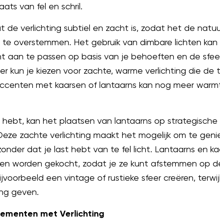
aats van fel en schril.
t de verlichting subtiel en zacht is, zodat het de natu
te overstemmen. Het gebruik van dimbare lichten kan 
ht aan te passen op basis van je behoeften en de sfeer 
er kun je kiezen voor zachte, warme verlichting die de
ccenten met kaarsen of lantaarns kan nog meer warmt
as hebt, kan het plaatsen van lantaarns op strategische
 Deze zachte verlichting maakt het mogelijk om te ge
zonder dat je last hebt van te fel licht. Lantaarns en k
en worden gekocht, zodat je ze kunt afstemmen op de s
jvoorbeeld een vintage of rustieke sfeer creëren, terw
ling geven.
lementen met Verlichting