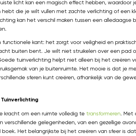
juiste licht kan een magisch effect hebben, waardoor je
 hebt die je wilt vullen met zachte verlichting of een k
ichting kan het verschil maken tussen een alledaagse b
en.
 functionele kant: het zorgt voor veiligheid en praktisch
ht buiten bent. Je wilt niet struikelen over een pad of 
oede tuinverlichting helpt niet alleen bij het creëren v
ruiksgemak van je buitenruimte. Het mooie is dat je me
erschillende sferen kunt creëren, afhankelijk van de gew
Tuinverlichting
de kracht om een ruimte volledig te
transformeren
. Met 
aan verschillende gelegenheden, van een gezellige avo
ek. Het belangrijkste bij het creëren van sfeer is dat j