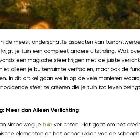
n van de meest onderschatte aspecten van tuinontwerp
krijgt je tuin een compleet andere uitstraling. Wat o
 avonds een magische sfeer krijgen met de juiste verlich
n niet alleen je buitenruimte verfraaien, maar ook de fun
en. In dit artikel gaan we in op de vele manieren waarop
odigende sfeer te creëren die je tuin tot leven breng
g: Meer dan Alleen Verlichting
 dan simpelweg je
tuin
verlichten. Het gaat om het creër
nische elementen en het benadrukken van de schoonh