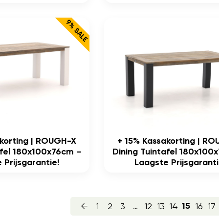
9% SALE
akorting | ROUGH-X
+ 15% Kassakorting | R
afel 180x100x76cm –
Dining Tuintafel 180x100
 Prijsgarantie!
Laagste Prijsgaranti
←
1
2
3
…
12
13
14
16
17
15