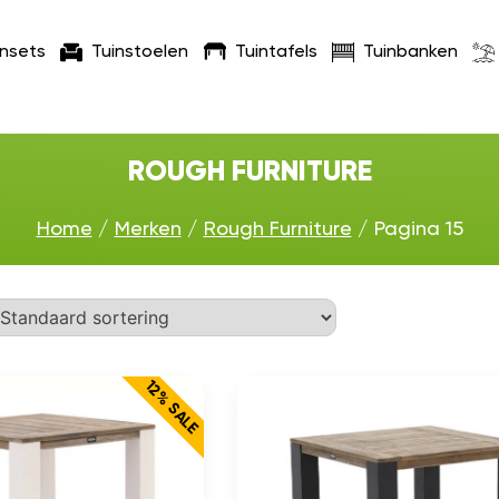
insets
Tuinstoelen
Tuintafels
Tuinbanken
ROUGH FURNITURE
Home
/
Merken
/
Rough Furniture
/ Pagina 15
12% SALE