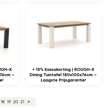
OUGH-X
+ 15% Kassakorting | ROUGH-X
x76cm –
Dining Tuintafel 180x100x76cm –
e!
Laagste Prijsgarantie!
18
19
20
21
→