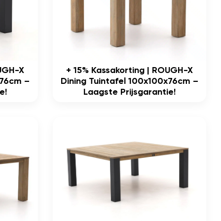
OUGH-X
+ 15% Kassakorting | ROUGH-X
x76cm –
Dining Tuintafel 100x100x76cm –
e!
Laagste Prijsgarantie!