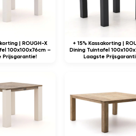
akorting | ROUGH-X
+ 15% Kassakorting | R
afel 100x100x76cm –
Dining Tuintafel 100x100
 Prijsgarantie!
Laagste Prijsgaranti