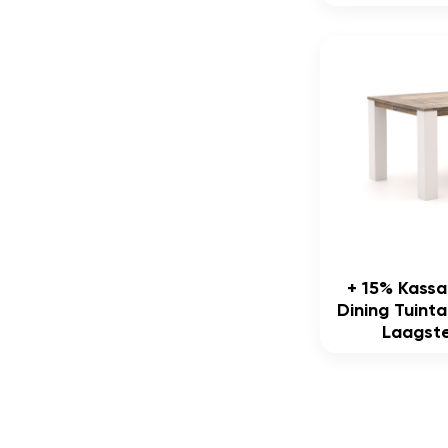
+ 15% Kass
Dining Tuint
Laagste