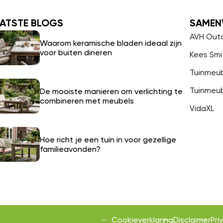
ATSTE BLOGS
SAMEN
AVH Out
Waarom keramische bladen ideaal zijn
voor buiten dineren
Kees Smi
Tuinmeu
Tuinmeu
De mooiste manieren om verlichting te
combineren met meubels
VidaXL
Hoe richt je een tuin in voor gezellige
familieavonden?
Cookieverklaring
Disclaimer
Pri