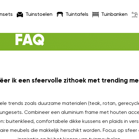
insets
Tuinstoelen
Tuintafels
Tuinbanken
FAQ
ëer ik een sfeervolle zithoek met trending m
le trends zoals duurzame materialen (teak, rotan, gerecycled 
 loungesets. Combineer een aluminium frame met houten ac
: buitenkleed, comfortabele dikke kussens en plaids in vers
ire meubels die makkelijk herschikt worden. Focus op sfeer