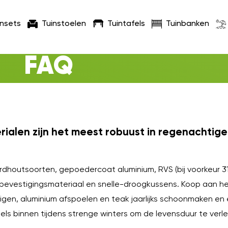
insets
Tuinstoelen
Tuintafels
Tuinbanken
FAQ
ialen zijn het meest robuust in regenachtige
rdhoutsoorten, gepoedercoat aluminium, RVS (bij voorkeur 
bevestigingsmateriaal en snelle-droogkussens. Koop aan het 
inigen, aluminium afspoelen en teak jaarlijks schoonmaken 
ls binnen tijdens strenge winters om de levensduur te verl