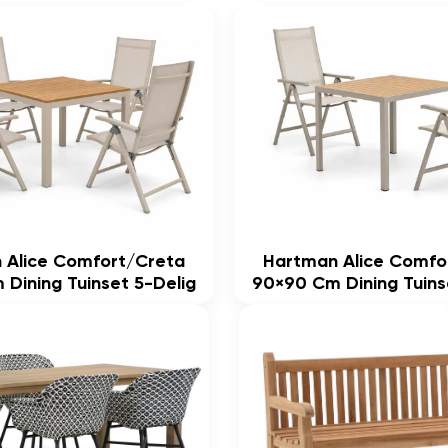
 Alice Comfort/Creta
Hartman Alice Comfo
Dining Tuinset 5-Delig
90×90 Cm Dining Tuins