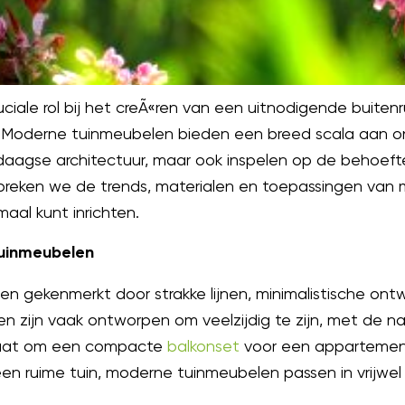
iale rol bij het creÃ«ren van een uitnodigende buitenru
. Moderne tuinmeubelen bieden een breed scala aan o
ndaagse architectuur, maar ook inspelen op de behoe
espreken we de trends, materialen en toepassingen va
maal kunt inrichten.
Tuinmeubelen
 gekenmerkt door strakke lijnen, minimalistische on
en zijn vaak ontworpen om veelzijdig te zijn, met de 
gaat om een compacte
balkonset
voor een appartement
en ruime tuin, moderne tuinmeubelen passen in vrijwel