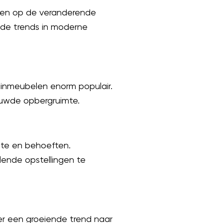
elen op de veranderende
nde trends in moderne
tuinmeubelen enorm populair.
ouwde opbergruimte.
imte en behoeften.
lende opstellingen te
er een groeiende trend naar