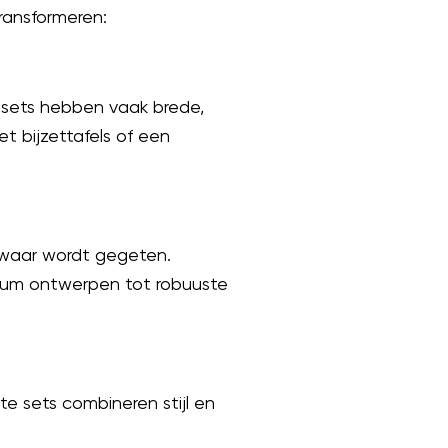
ransformeren:
esets hebben vaak brede,
t bijzettafels of een
 waar wordt gegeten.
minium ontwerpen tot robuuste
te sets combineren stijl en