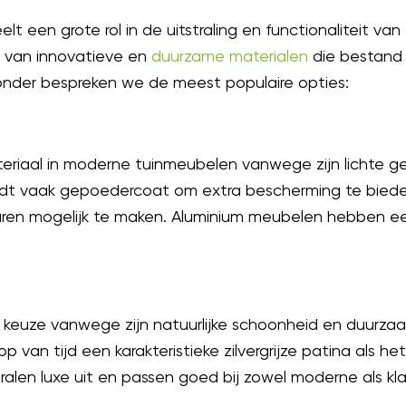
lt een grote rol in de uitstraling en functionaliteit v
 van innovatieve en
duurzame materialen
die bestand 
nder bespreken we de meest populaire opties:
teriaal in moderne tuinmeubelen vanwege zijn lichte g
rdt vaak gepoedercoat om extra bescherming te bied
ren mogelijk te maken. Aluminium meubelen hebben een
e keuze vanwege zijn natuurlijke schoonheid en duurzaa
p van tijd een karakteristieke zilvergrijze patina als h
len luxe uit en passen goed bij zowel moderne als klass