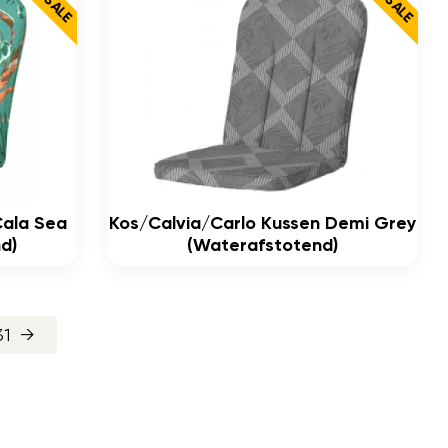
Cala Sea
Kos/calvia/carlo Kussen Demi Grey
d)
(waterafstotend)
31
→