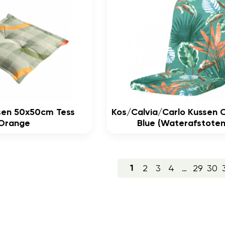
sen 50x50cm Tess
Kos/calvia/carlo Kussen 
Orange
Blue (waterafstoten
2
3
4
…
29
30
1