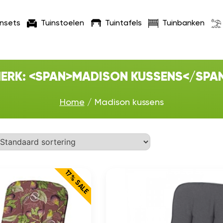
insets
Tuinstoelen
Tuintafels
Tuinbanken
ERK: <SPAN>MADISON KUSSENS</SPA
Home
/ Madison kussens
17% SALE