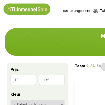
Loungesets
Tu
M
Toon:
9
24
36
Prijs
Kleur