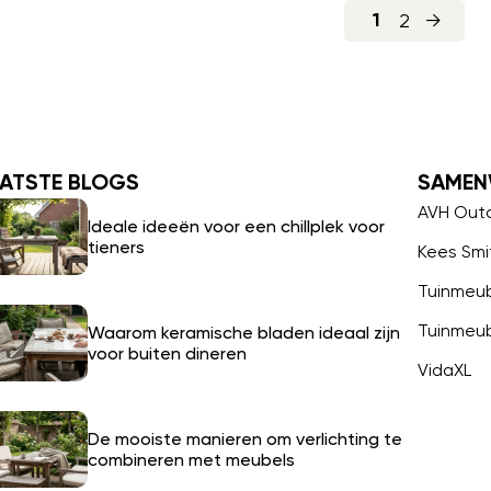
2
→
1
ATSTE BLOGS
SAMEN
AVH Out
Ideale ideeën voor een chillplek voor
tieners
Kees Smi
Tuinmeu
Tuinmeu
Waarom keramische bladen ideaal zijn
voor buiten dineren
VidaXL
De mooiste manieren om verlichting te
combineren met meubels