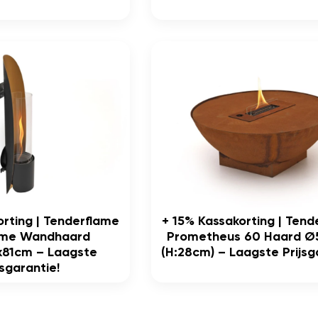
orting | Tenderflame
+ 15% Kassakorting | Ten
ame Wandhaard
Prometheus 60 Haard Ø
5x81cm – Laagste
(h:28cm) – Laagste Prijsg
jsgarantie!