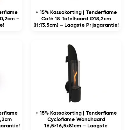
derflame
+ 15% Kassakorting | Tenderflame
80,2cm –
Café 18 Tafelhaard Ø18,2cm
e!
(h:13,5cm) – Laagste Prijsgarantie!
derflame
+ 15% Kassakorting | Tenderflame
8,2cm
Cycloflame Wandhaard
garantie!
16,5×16,5x81cm – Laagste