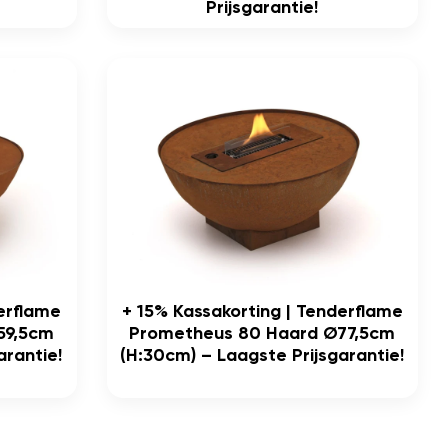
Prijsgarantie!
derflame
+ 15% Kassakorting | Tenderflame
59,5cm
Prometheus 80 Haard Ø77,5cm
arantie!
(h:30cm) – Laagste Prijsgarantie!