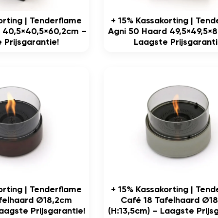
orting | Tenderflame
+ 15% Kassakorting | Ten
 40,5×40,5×60,2cm –
Agni 50 Haard 49,5×49,5×
 Prijsgarantie!
Laagste Prijsgaranti
orting | Tenderflame
+ 15% Kassakorting | Ten
felhaard Ø18,2cm
Café 18 Tafelhaard Ø1
aagste Prijsgarantie!
(h:13,5cm) – Laagste Prijs