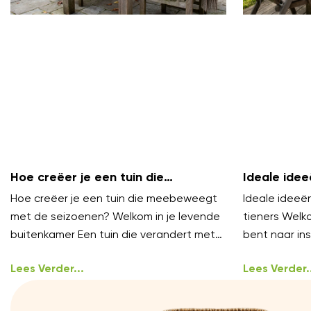
Hoe creëer je een tuin die
Ideale idee
meebeweegt met de seizoenen?
voor tiener
Hoe creëer je een tuin die meebeweegt
Ideale ideeën
met de seizoenen? Welkom in je levende
tieners Welko
buitenkamer Een tuin die verandert met
bent naar ins
de tijd nodigt uit om
waar tieners 
Lees Verder...
Lees Verder..