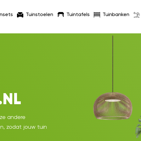
insets
Tuinstoelen
Tuintafels
Tuinbanken
.NL
oze andere
en, zodat jouw tuin