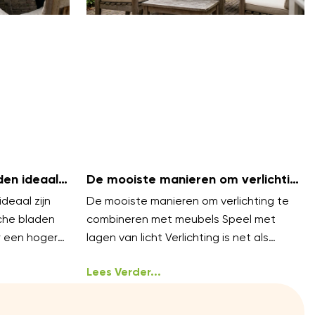
en ideaal
De mooiste manieren om verlichting
te combineren met meubels
deaal zijn
De mooiste manieren om verlichting te
che bladen
combineren met meubels Speel met
r een hoger
lagen van licht Verlichting is net als
 blijven koel
styling, het werkt het best in lagen.
Lees Verder...