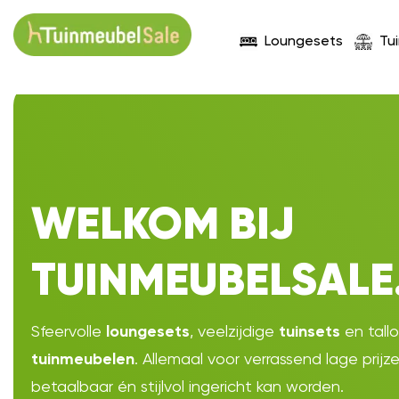
Loungesets
Tu
WELKOM BIJ
TUINMEUBELSALE
Sfeervolle
, veelzijdige
en tall
loungesets
tuinsets
. Allemaal voor verrassend lage prijz
tuinmeubelen
betaalbaar én stijlvol ingericht kan worden.