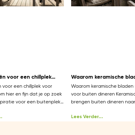
ën voor een chillplek
Waarom keramische blad
s
zijn voor buiten dineren
 voor een chillplek voor
Waarom keramische bladen i
m hier en fijn dat je op zoek
voor buiten dineren Keramis
piratie voor een buitenplek
brengen buiten dineren naa
echt willen
niveau. Ze voelen luxe aan en
.
onder
Lees Verder...