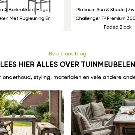
n 4 Barkrukken | Hoge
Platinum Sun & Shade | Z
elen Met Rugleuning En
Challenger T² Premium 300
Faded Black
Bekijk ons blog
LEES HIER ALLES OVER TUINMEUBELE
er onderhoud, styling, materialen en vele andere ond