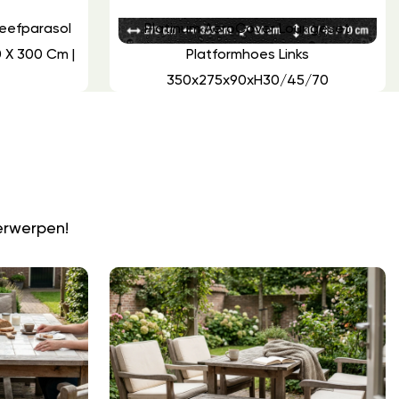
weefparasol
Platinum AeroCover Loungeset
 X 300 Cm |
Platformhoes Links
350x275x90xH30/45/70
N
erwerpen!