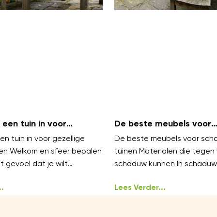
 een tuin in voor
De beste meubels voor
amilieavonden?
schaduwrijke tuinen
en tuin in voor gezellige
De beste meubels voor scha
en Welkom en sfeer bepalen
tuinen Materialen die tegen
 gevoel dat je wilt
schaduw kunnen In schaduwr
ellig, warm en
zijn vocht en mos veelvoor
en
.
uitdagingen. Kies meubels v
Lees Verder...