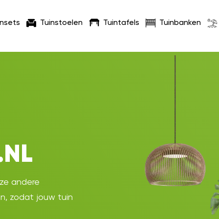
insets
Tuinstoelen
Tuintafels
Tuinbanken
.NL
oze andere
en, zodat jouw tuin