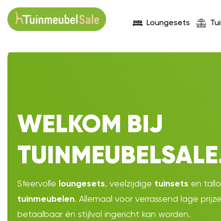
Loungesets
Tu
WELKOM BIJ
TUINMEUBELSALE
Sfeervolle
, veelzijdige
en tall
loungesets
tuinsets
. Allemaal voor verrassend lage prijz
tuinmeubelen
betaalbaar én stijlvol ingericht kan worden.