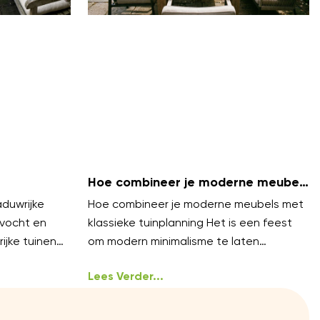
Hoe combineer je moderne meubels
met klassieke tuinplanning?
duwrijke
Hoe combineer je moderne meubels met
 vocht en
klassieke tuinplanning Het is een feest
ijke tuinen
om modern minimalisme te laten
komende
samenvloeien met tijdloze
an
tuinarchitectuur. Je hoeft niet te
Lees Verder...