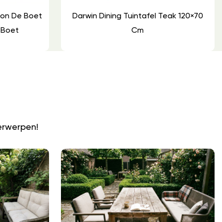
oon De Boet
Darwin Dining Tuintafel Teak 120×70
 Boet
Cm
N
erwerpen!