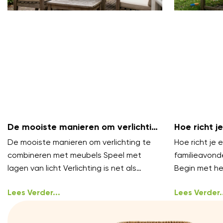
De mooiste manieren om verlichting
Hoe richt je
te combineren met meubels
gezellige f
De mooiste manieren om verlichting te
Hoe richt je e
combineren met meubels Speel met
familieavond
lagen van licht Verlichting is net als
Begin met het
styling, het werkt het best in lagen.
oproepen gez
Lees Verder...
ongedwong
Lees Verder..