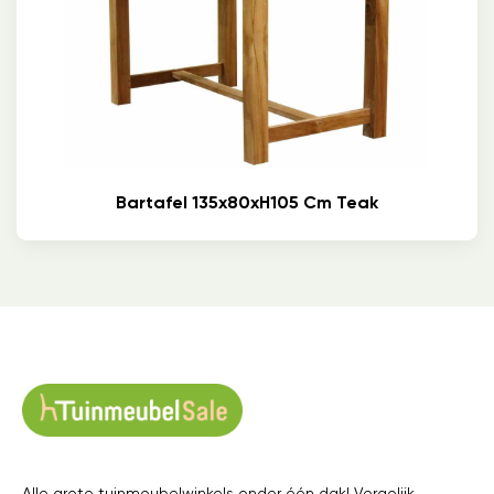
Bartafel 135x80xH105 Cm Teak
Alle grote tuinmeubelwinkels onder één dak! Vergelijk