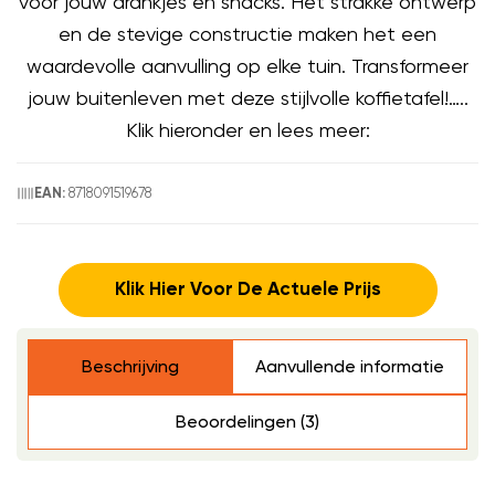
voor jouw drankjes en snacks. Het strakke ontwerp
en de stevige constructie maken het een
waardevolle aanvulling op elke tuin. Transformeer
jouw buitenleven met deze stijlvolle koffietafel!…..
Klik hieronder en lees meer:
8718091519678
EAN:
Klik Hier Voor De Actuele Prijs
Beschrijving
Aanvullende informatie
Beoordelingen (3)