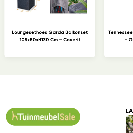
Loungesethoes Garda Balkonset
Tennessee
105x80xH130 Cm – Coverit
– G
LA