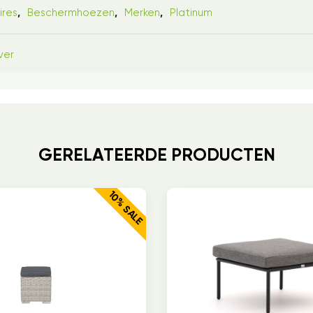
ires
Beschermhoezen
Merken
Platinum
,
,
,
ver
GERELATEERDE PRODUCTEN
10% SALE