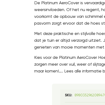
De Platinum AeroCover is vervaardi
weersinvloeden. Of het nu regent, ha
voorkomt de opbouw van schimmel en v
pasvorm zorgt ervoor dat de hoes stevig
Met deze praktische en stijlvolle ho
dat je tuin er altijd verzorgd uitzie
genieten van mooie momenten met vr
Kies voor de Platinum AeroCover H
zorgen meer over vuil, weer of slijt
maar komen!….. Lees alle informatie b
898035296208947
SKU: