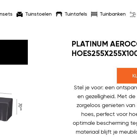
insets
Tuinstoelen
Tuintafels
Tuinbanken
PLATINUM AERO
HOES255X255X10
K
Stel je voor: een ontspa
en gezelligheid. Met de
zorgeloos genieten va
hoes, perfect voor h
optimale bescherming teg
materiaal blijft je meubi