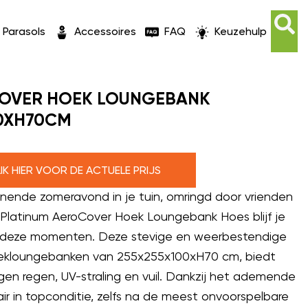
Parasols
Accessoires
FAQ
Keuzehulp
COVER HOEK LOUNGEBANK
0XH70CM
LIK HIER VOOR DE ACTUELE PRIJS
nnende zomeravond in je tuin, omringd door vrienden
 Platinum AeroCover Hoek Loungebank Hoes blijf je
n deze momenten. Deze stevige en weerbestendige
oekloungebanken van 255x255x100xH70 cm, biedt
en regen, UV-straling en vuil. Dankzij het ademende
lair in topconditie, zelfs na de meest onvoorspelbare