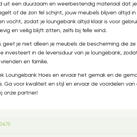
gd uit een duurzaam en weerbestendig materiaal dat j
gelt of de zon fel schijnt, jouw meubels blijven altijd
ocht, zodat je loungebank altijd klaar is voor gebruik
 en veilig blijft zitten, zelfs bij felle wind.
es geef je niet alleen je meubels de bescherming die ze
t. Je investeert in de levensduur van je loungebank, zod
ienden en familie.
oek Loungebank Hoes en ervaar het gemak en de gemoe
age. Ga voor kwaliteit en stijl en ervaar de voordelen 
ij onze partner!
0475