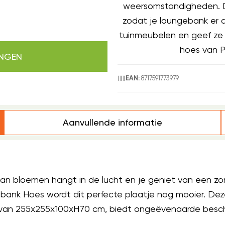
weersomstandigheden. De 
zodat je loungebank er al
tuinmeubelen en geef ze
hoes van Pl
INGEN
8717591773979
EAN:
Aanvullende informatie
r van bloemen hangt in de lucht en je geniet van een zo
ank Hoes wordt dit perfecte plaatje nog mooier. Dez
an 255x255x100xH70 cm, biedt ongeëvenaarde bescher