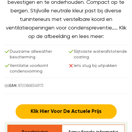
bevestigen en te onderhouden. Compact op te
bergen. Stijlvolle neutrale kleur past bij diverse
tuininterieurs met verstelbare koord en
ventilatieopeningen voor condenspreventie…… Klik
op de afbeelding en lees meer:
Duurzame allweather
Slijtvaste waterafstotende
bescherming
coating
Ventilatie voorkomt
Iets stug bij uitpakken
condensvorming
8720848345973
EAN:
Klik Hier Voor De Actuele Prijs
Beschrijving
Aanvullende informatie