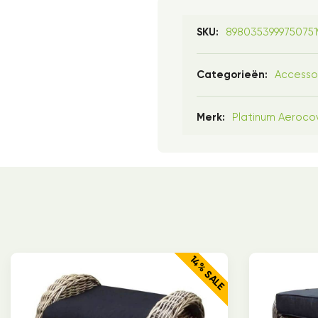
898035399975075
SKU:
Accesso
Categorieën:
Platinum Aeroco
Merk:
14% SALE