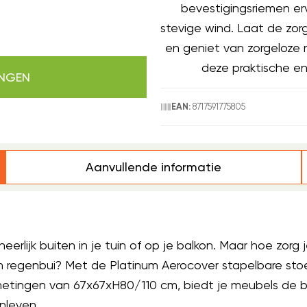
bevestigingsriemen ervo
stevige wind. Laat de zor
en geniet van zorgeloze
deze praktische en 
INGEN
8717591775805
EAN:
Aanvullende informatie
heerlijk buiten in je tuin of op je balkon. Maar hoe zorg 
een regenbui? Met de Platinum Aerocover stapelbare stoe
metingen van 67x67xH80/110 cm, biedt je meubels de b
nleven.