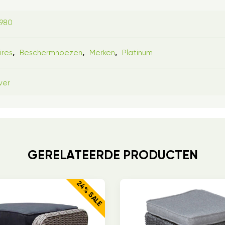
1980
ires
Beschermhoezen
Merken
Platinum
,
,
,
ver
GERELATEERDE PRODUCTEN
24% SALE