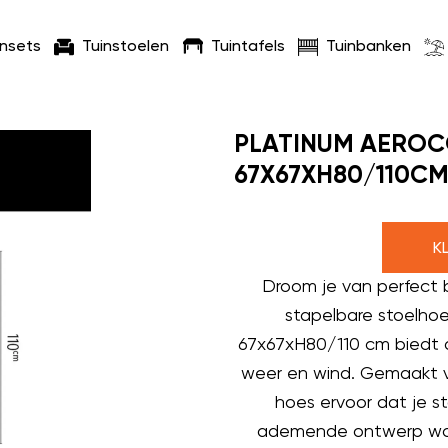
insets
Tuinstoelen
Tuintafels
Tuinbanken
PLATINUM AEROC
67X67XH80/110C
K
Droom je van perfect
stapelbare stoelhoe
67x67xH80/110 cm biedt d
weer en wind. Gemaakt v
hoes ervoor dat je st
ademende ontwerp word