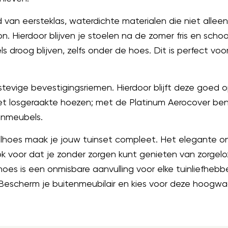
d van eersteklas, waterdichte materialen die niet alle
n. Hierdoor blijven je stoelen na de zomer fris en sc
 droog blijven, zelfs onder de hoes. Dit is perfect vo
evige bevestigingsriemen. Hierdoor blijft deze goed op z
t losgeraakte hoezen; met de Platinum Aerocover ben 
inmeubels.
toelhoes maak je jouw tuinset compleet. Het elegante 
ook voor dat je zonder zorgen kunt genieten van zorge
oes is een onmisbare aanvulling voor elke tuinliefhebb
 Bescherm je buitenmeubilair en kies voor deze hoogwaar