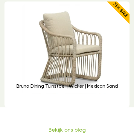
35% SALE
Bruno Dining Tuinstoel | Wicker | Mexican Sand
Bekijk ons blog