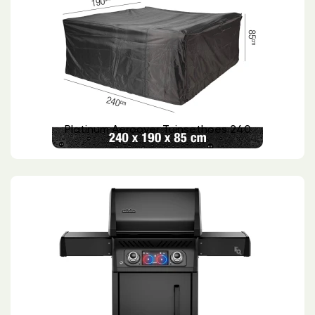
Platinum Aeroover Tuinsethoes 240