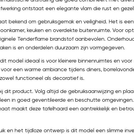
werking ontstaat een elegante vlam die rust en gezell
at bekend om gebruiksgemak en veiligheid. Het is een
 woonkamer, keuken en overdekte buitenruimte. Voor op
riginele Tenderflame brandstof aanbevolen. Onderhoud
maken is en onderdelen duurzaam zijn vormgegeven.
 model ideaal is voor kleinere binnenruimtes en voor s
lam voor een warme ambiance tijdens diners, borrelav
e zowel functioneel als decoratief is.
bij dit product. Volg altijd de gebruiksaanwijzing en p
lleen in goed geventileerde en beschutte omgevingen
t maakt deze tafelhaard een aantrekkelijk en betrou
ik en het tijdloze ontwerp is dit model een slimme inv