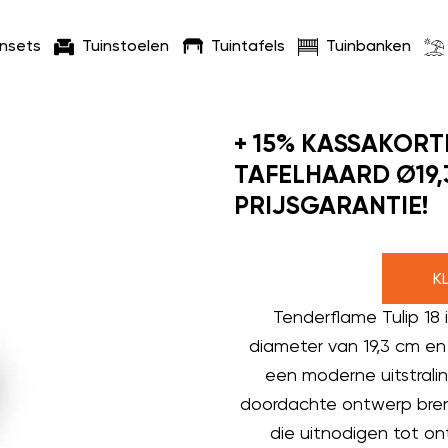
insets
Tuinstoelen
Tuintafels
Tuinbanken
+ 15% KASSAKORTI
TAFELHAARD Ø19,
PRIJSGARANTIE!
K
Tenderflame Tulip 18 
diameter van 19,3 cm e
een moderne uitstralin
doordachte ontwerp bren
die uitnodigen tot on