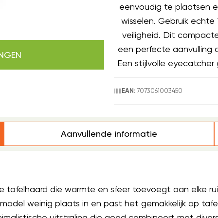
eenvoudig te plaatsen en
wisselen. Gebruik echte
veiligheid. Dit compact
een perfecte aanvulling 
INGEN
Een stijlvolle eyecatche
7073061003450
EAN:
Aanvullende informatie
e tafelhaard die warmte en sfeer toevoegt aan elke ru
odel weinig plaats in en past het gemakkelijk op taf
alistische uitstraling die goed combineert met diverse 