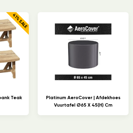
41% SALE
bank Teak
Platinum AeroCover | Afdekhoes
Vuurtafel Ø65 X 45(h) Cm