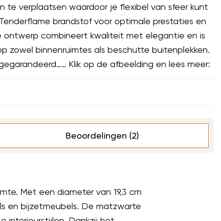
 te verplaatsen waardoor je flexibel van sfeer kunt
 Tenderflame brandstof voor optimale prestaties en
e ontwerp combineert kwaliteit met elegantie en is
op zowel binnenruimtes als beschutte buitenplekken.
r gegarandeerd…… Klik op de afbeelding en lees meer:
Beoordelingen (2)
imte. Met een diameter van 19,3 cm
els en bijzetmeubels. De matzwarte
interieurstijlen. Dankzij het