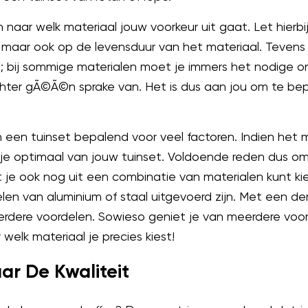
 naar welk materiaal jouw voorkeur uit gaat. Let hierb
l, maar ook op de levensduur van het materiaal. Teven
n; bij sommige materialen moet je immers het nodige on
chter gÃ©Ã©n sprake van. Het is dus aan jou om te be
an een tuinset bepalend voor veel factoren. Indien het 
t je optimaal van jouw tuinset. Voldoende reden dus om
 je ook nog uit een combinatie van materialen kunt ki
len van aluminium of staal uitgevoerd zijn. Met een de
erdere voordelen. Sowieso geniet je van meerdere voor
welk materiaal je precies kiest!
aar De Kwaliteit