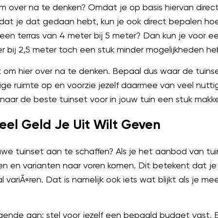
om over na te denken? Omdat je op basis hiervan direc
dat je dat gedaan hebt, kun je ook direct bepalen hoe
en terras van 4 meter bij 5 meter? Dan kun je voor een f
r bij 2,5 meter toch een stuk minder mogelijkheden he
jk om hier over na te denken. Bepaal dus waar de tuin
e ruimte op en voorzie jezelf daarmee van veel nuttige
ar de beste tuinset voor in jouw tuin een stuk makkel
eel Geld Je Uit Wilt Geven
we tuinset aan te schaffen? Als je het aanbod van tuinse
rten en varianten naar voren komen. Dit betekent dat j
l variÃ«ren. Dat is namelijk ook iets wat blijkt als je m
lgende aan: stel voor jezelf een bepaald budget vast.