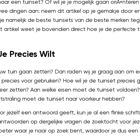
naar een tuinset? Of wil je je mogelijk gaan oriÃ«ntere
ee dingen aan: neem dit artikel op je gemakje door en
je namelijk de beste tuinsets van de beste merken teg
t artikel weet je bovendien direct hoe je de perfecte t
Je Precies Wilt
 jouw tuin gaan zetten? Dan raden wij je graag aan om 
et precies voor gebruiken? Hoe wil je de tuinset precies 
 neer zetten? Aan welke eisen moet de tuinset voldoen?
itstraling moet de tuinset naar voorkeur hebben?
oor jezelf een antwoord geeft, kun je al een flinke schi
twoorden op dergelijke vragen de zoektocht voor jeze
beter waar je naar op zoek bent, waardoor je dus een 