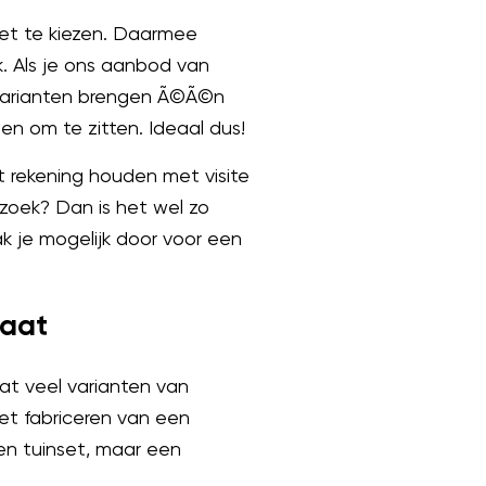
set te kiezen. Daarmee
. Als je ons aanbod van
e varianten brengen Ã©Ã©n
en om te zitten. Ideaal dus!
st rekening houden met visite
ezoek? Dan is het wel zo
ak je mogelijk door voor een
gaat
dat veel varianten van
het fabriceren van een
ten tuinset, maar een