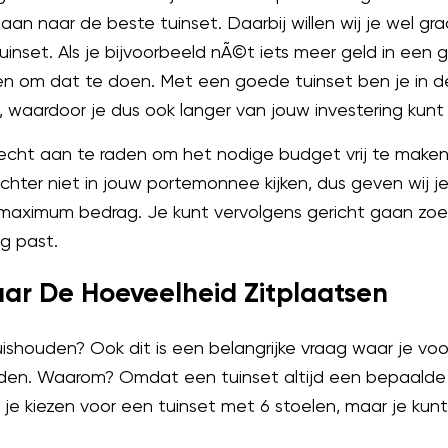
aan naar de beste tuinset. Daarbij willen wij je wel gr
uinset. Als je bijvoorbeeld nÃ©t iets meer geld in een 
aden om dat te doen. Met een goede tuinset ben je in 
, waardoor je dus ook langer van jouw investering kunt
echt aan te raden om het nodige budget vrij te make
chter niet in jouw portemonnee kijken, dus geven wij j
 maximum bedrag. Je kunt vervolgens gericht gaan zo
g past.
aar De Hoeveelheid Zitplaatsen
uishouden? Ook dit is een belangrijke vraag waar je voo
en. Waarom? Omdat een tuinset altijd een bepaalde 
je kiezen voor een tuinset met 6 stoelen, maar je kunt