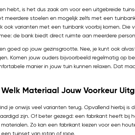
en hebt, is het dus zaak om voor een uitgebreide tuin
 meerdere stoelen en mogelijk zelfs met een tuinbank
elijk ook varianten met een tuinbank voorbij komen. Di
 mee: de bank biedt direct ruimte aan meerdere person
lleen goed op jouw gezinsgrootte. Nee, je kunt ook alva
ijgen. Komen jouw ouders bijvoorbeeld regelmatig op b
omfortabele manier in jouw tuin kunnen relaxen. Dat ma
r Welk Materiaal Jouw Voorkeur Uit
nd je onwijs veel varianten terug. Opvallend hierbij is 
aardigd zijn. Of beter gezegd: een fabrikant heeft bij 
 materialen. Zo kan een fabrikant kiezen voor een hou
 een tuinset van rotan of rope.