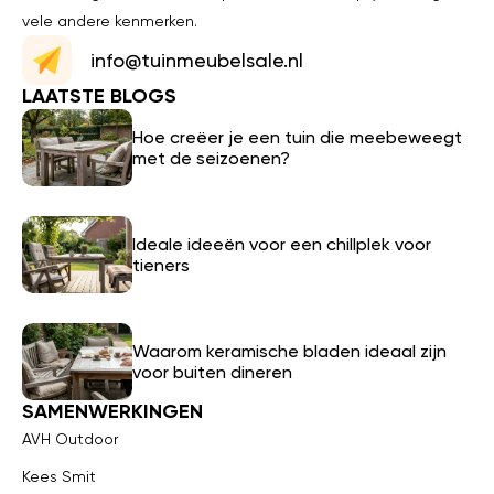
vele andere kenmerken.
info@tuinmeubelsale.nl
LAATSTE BLOGS
Hoe creëer je een tuin die meebeweegt
met de seizoenen?
Ideale ideeën voor een chillplek voor
tieners
Waarom keramische bladen ideaal zijn
voor buiten dineren
SAMENWERKINGEN
AVH Outdoor
Kees Smit