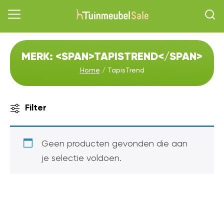
MERK: <SPAN>TAPISTREND</SPAN>
Home
/ TapisTrend
Filter
Geen producten gevonden die aan
je selectie voldoen.