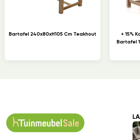
Bartafel 240x80xH105 Cm Teakhout
+ 15% K
Bartafel
LA