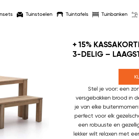
insets
Tuinstoelen
Tuintafels
Tuinbanken
+ 15% KASSAKORT
3-DELIG – LAAGS
K
Stel je voor: een z
versgebakken brood in d
je van elke buitenmoment.
perfect voor elk gezelsc
een robuuste en gezellig
lekker wilt relaxen met e