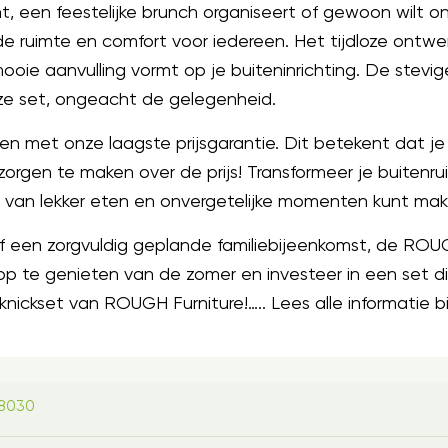
nt, een feestelijke brunch organiseert of gewoon wil
 ruimte en comfort voor iedereen. Het tijdloze ontwer
mooie aanvulling vormt op je buiteninrichting. De stevi
eze set, ongeacht de gelegenheid.
sen met onze laagste prijsgarantie. Dit betekent dat j
orgen te maken over de prijs! Transformeer je buitenru
 van lekker eten en onvergetelijke momenten kunt mak
of een zorgvuldig geplande familiebijeenkomst, de ROU
op te genieten van de zomer en investeer in een set di
nickset van ROUGH Furniture!….. Lees alle informatie bi
88030