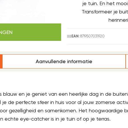
je tuin. En het mooi
Transformeer je bu
herinner
INGEN
8719507031920
EAN:
Aanvullende informatie
t is blauw en je geniet van een heerlijke dag in de buite
 de perfecte sfeer in huis voor al jouw zomerse activit
oor gezelligheid en samenkomen. Het hoogwaardige bru
 echte eye-catcher is in je tuin of op je terras.