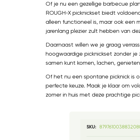
Of je nu een gezellige barbecue pla
ROUGH-X picknickset biedt voldoende
alleen functioneel is, maar ook een 
jarenlang plezier zult hebben van d
Daarnaast willen we je graag verras
hoogwaardige picknickset zonder je z
samen kunt komen, lachen, genieten
Of het nu een spontane picknick is 
perfecte keuze. Maak je klaar om vol
zomer in huis met deze prachtige pick
87976100388320
SKU: