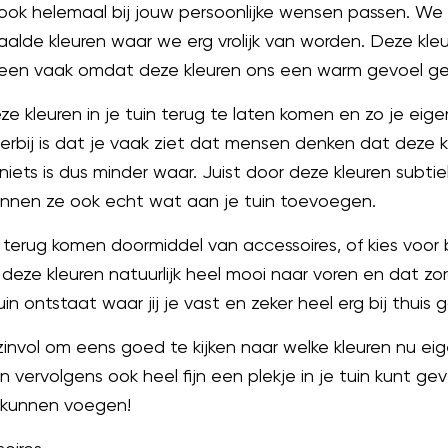
s ook helemaal bij jouw persoonlijke wensen passen. W
alde kleuren waar we erg vrolijk van worden. Deze kle
 heen vaak omdat deze kleuren ons een warm gevoel g
eze kleuren in je tuin terug te laten komen en zo je eige
hierbij is dat je vaak ziet dat mensen denken dat deze 
ets is dus minder waar. Juist door deze kleuren subtiel 
kunnen ze ook echt wat aan je tuin toevoegen.
 terug komen doormiddel van accessoires, of kies voor
deze kleuren natuurlijk heel mooi naar voren en dat zo
in ontstaat waar jij je vast en zeker heel erg bij thuis 
invol om eens goed te kijken naar welke kleuren nu eigen
n vervolgens ook heel fijn een plekje in je tuin kunt ge
e kunnen voegen!