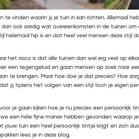
len te vinden waarin jij je tuin in kan richten. Allemaal h
 dan ook aardig wat overeenkomsten in de tuinen om
l helemaal hip is en dat heel veel mensen deze stijl da
maar het risico is dat alle tuinen dan wel erg veel op elka
ker een tegengeluid en gaan mensen op zoek naar ee
n aan te brengen. Maar hoe doe je dat precies? Hoe zorg
dat jij tijdens het volgen van een stijl toch je eigen pe
 voor je gaan kijken hoe je nu precies een persoonlijk ti
t we een hele fijne manier hebben gevonden waarop j
t jouw tuin een heel persoonlijk tintje krijgt en zich 
pakken lees je in deze blog.