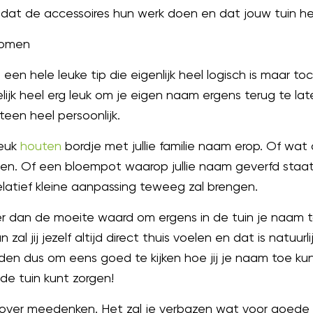
dat de accessoires hun werk doen en dat jouw tuin hee
komen
en hele leuke tip die eigenlijk heel logisch is maar toc
jk heel erg leuk om je eigen naam ergens terug te laten
een heel persoonlijk.
leuk
houten
bordje met jullie familie naam erop. Of wat
en. Of een bloempot waarop jullie naam geverfd staat.
elatief kleine aanpassing teweeg zal brengen.
dan de moeite waard om ergens in de tuin je naam to
zal jij jezelf altijd direct thuis voelen en dat is natuurl
en dus om eens goed te kijken hoe jij je naam toe ku
 de tuin kunt zorgen!
erover meedenken. Het zal je verbazen wat voor goede 