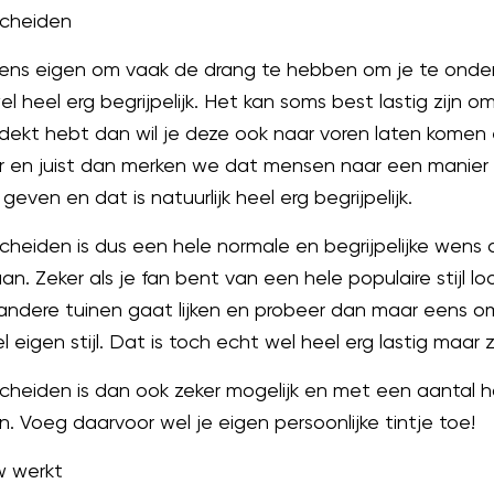
scheiden
 mens eigen om vaak de drang te hebben om je te onder
el heel erg begrijpelijk. Het kan soms best lastig zijn o
dekt hebt dan wil je deze ook naar voren laten komen 
ulair en juist dan merken we dat mensen naar een manie
even en dat is natuurlijk heel erg begrijpelijk.
heiden is dus een hele normale en begrijpelijke wens al
. Zeker als je fan bent van een hele populaire stijl loop
e andere tuinen gaat lijken en probeer dan maar eens o
 eigen stijl. Dat is toch echt wel heel erg lastig maar 
cheiden is dan ook zeker mogelijk en met een aantal 
. Voeg daarvoor wel je eigen persoonlijke tintje toe!
w werkt