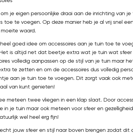
oires
om je eigen persoonlijke draai aan de inrichting van je 
s toe te voegen. Op deze manier heb je al vrij snel een
e moeite waard.
n heel goed idee om accessoires aan je tuin toe te voeg
Het is altijd net dat beetje extra wat je tuin wat sfeer
ires volledig aanpassen op de stijl van je tuin maar het
tra te zetten en om de accessoires dus volledig perso
intje aan je tuin toe te voegen. Dit zorgt vaak ook me
aal van kunt genieten!
mee meteen twee vliegen in een klap slaat. Door access
je in je tuin maar ook meteen voor sfeer en gezellighei
uurlijk wel heel erg fijn!
 echt jouw sfeer en stijl naar boven brengen zodat dit