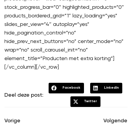
stock_progress_bar=”0″ highlighted_products=”0″
products_bordered_grid=”1″ lazy_loading=”yes”
slides_per_view=”4″ autoplay=”yes”
hide_pagination_control=”no”
hide_prev_next_buttons=”no” center_mode=”no”
wrap=”no” scroll_carousel_init=”no”
element_title=”Producten met extra korting”]
[/vc_column][/vc_row]
Facebook
LinkedIn
Deel deze post:
Twitter
Vorige
Volgende