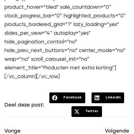
product_hover=”tiled” sale_countdown=”0″
stock_progress_bar=”0″ highlighted_products=”0″
products_bordered_grid=”1″ lazy_loading=”yes”
slides_per_view=”4″ autoplay=”yes”
hide_pagination_control=”no”
hide_prev_next_buttons=”no” center_mode=”no”
wrap=”no” scroll_carousel_init=”no”
element_title=”Producten met extra korting”]
[/vc_column][/vc_row]
Facebook
LinkedIn
Deel deze post:
Twitter
Vorige
Volgende